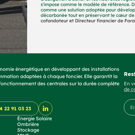
s'impose comme le modèle de référence. Dan
comme une solution adaptée pour développ
décarbonée tout en préservant le cœur de m
cofondateur et Directeur financier de Far
onomie énergétique en développant des installations
Rest
ation adaptées à chaque foncier. Elle garantit la
 fonctionnement des centrales sur la durée complète
En v
de c
4 22 91 03 23
Énergie Solaire
Ombrière
Stockage