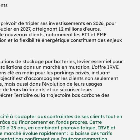
ents
évoit de tripler ses investissements en 2026, pour 
oubler en 2027, atteignant 12 millions d’euros. 
 de nouveaux clients, notamment les ETI et PME 
on et la flexibilité énergétique constituent des enjeux 
ions de stockage par batteries, levier essentiel pour 
installations dans un marché en mutation. L’offre IRVE 
s clé en main pour les parkings privés, incluant 
bjectif est d’accompagner les clients non seulement 
, mais aussi dans l’évolution de leurs usages 
 de leurs bâtiments et de sécuriser leurs 
ret Tertiaire ou la trajectoire bas carbone des 
té à s'adapter aux contraintes de ses clients tout en 
âce au financement en fonds propres. Cette 
20 à 25 ans, en combinant photovoltaïque, IRVE et 
 marché évolue rapidement : la baisse des tarifs 
ementations confirment que l'autoconsommation 