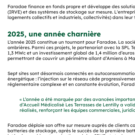
Faradae finance en fonds propre et développe des solutio
(IRVE) et des systèmes de stockage sur mesure. L'entrepris
logements collectifs et industriels, collectivités) dans le
2025, une année charnière
L’année 2025 constitue un tournant pour Faradae. La sociét
ombrières. Parmi ces projets, le partenariat avec la SPL Te
1,3 MWc et un investissement global de 1,4 million d’euros 
permettront de couvrir un périmètre allant d’Amiens à Mar
Sept sites sont désormais connectés en autoconsommation,
énergétique : l’injection sur le réseau cède progressiveme
réglementaire complexe et en constante évolution, Faradae
« L’année a été marquée par des avancées importante
d’Accueil Médicalisé Les Terrasses de Lentilly a vali
réalisés, renforçant les équipes commerciales, juridi
Faradae déploie son offre sur mesure auprès de clients co
batteries de stockage, après le succès de la première batt