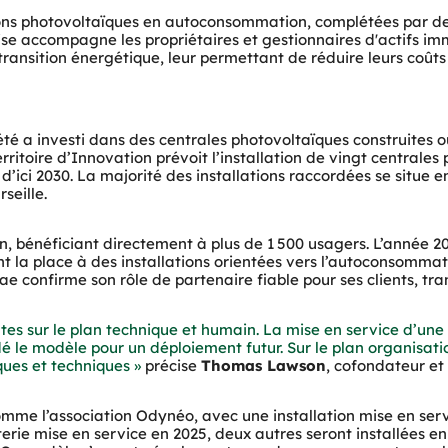
ns photovoltaïques en autoconsommation, complétées par des 
e accompagne les propriétaires et gestionnaires d'actifs immob
ur transition énergétique, leur permettant de réduire leurs co
é a investi dans des centrales photovoltaïques construites ou e
rritoire d’Innovation prévoit l’installation de vingt centrales
d’ici 2030. La majorité des installations raccordées se situe 
seille.
 bénéficiant directement à plus de 1 500 usagers. L’année 2
nt la place à des installations orientées vers l’autoconsomma
 confirme son rôle de partenaire fiable pour ses clients, tra
s sur le plan technique et humain. La mise en service d’une 
dé le modèle pour un déploiement futur. Sur le plan organisati
Thomas Lawson
ques et techniques »
 précise 
, cofondateur et
mme l’association Odynéo, avec une installation mise en servic
erie mise en service en 2025, deux autres seront installées en