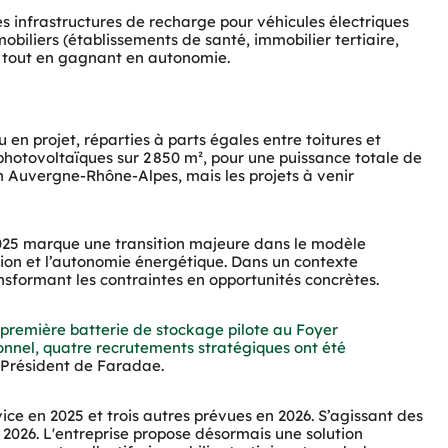
infrastructures de recharge pour véhicules électriques 
iliers (établissements de santé, immobilier tertiaire, 
ûts tout en gagnant en autonomie.
n projet, réparties à parts égales entre toitures et 
 photovoltaïques sur 2 850 m², pour une puissance totale de 
en Auvergne-Rhône-Alpes, mais les projets à venir 
025 marque une transition majeure dans le modèle 
tion et l’autonomie énergétique. Dans un contexte 
nsformant les contraintes en opportunités concrètes.
première batterie de stockage pilote au Foyer 
onnel, quatre recrutements stratégiques ont été 
 Président de Faradae.
e en 2025 et trois autres prévues en 2026. S’agissant des 
 2026. L'entreprise propose désormais une solution 