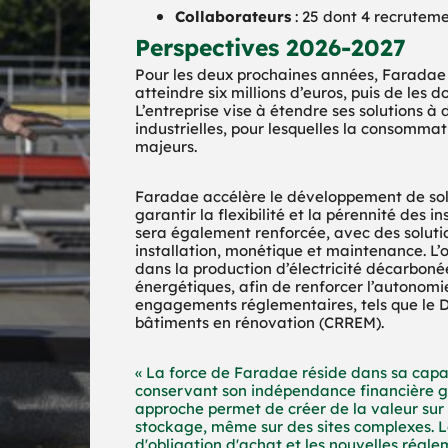
Collaborateurs
 : 25 dont 4 recrutem
Perspectives 2026-2027
Pour les deux prochaines années, Faradae pr
atteindre six millions d’euros, puis de les d
L’entreprise vise à étendre ses solutions à
industrielles, pour lesquelles la consommati
majeurs.
Faradae accélère le développement de solut
garantir la flexibilité et la pérennité des 
sera également renforcée, avec des solution
installation, monétique et maintenance. L’o
dans la production d’électricité décarbonée
énergétiques, afin de renforcer l’autonomie
engagements réglementaires, tels que le Déc
bâtiments en rénovation (CRREM).
« La force de Faradae réside dans sa capaci
conservant son indépendance financière gr
approche permet de créer de la valeur sur 
stockage, même sur des sites complexes. Le
d'obligation d'achat et les nouvelles régl